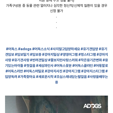
치원 등에 두고 생활 불가)
가족구성원 중 동물 관련 알러지나 심각한 정신적/신체적 질환이 있을 경우
신청 불가
.
.
.
#어독스
#adogs
#어독스소식
#사지말고입양하세요
#유기견입양
#유기
견임보
#임보일기
#임보중
#강아지일상
#댕댕이그램
#멍스타그램
#강아지
사랑
#유기견사랑
#반려견일상
#쫄보지만사랑스러워
#작은용기큰변화
#용
기있는아이들
#첫걸음
#세상과인사
#어독스꽃분
#어독스클라인
#어돇알로
#어독스리안
#어독스마일로
#강아지사진
#강아지그램
#강아지스타그램
#
입양독려
#가족찾아요
#새로운시작
#조심스레내딛는발걸음
#사랑을배우는
중