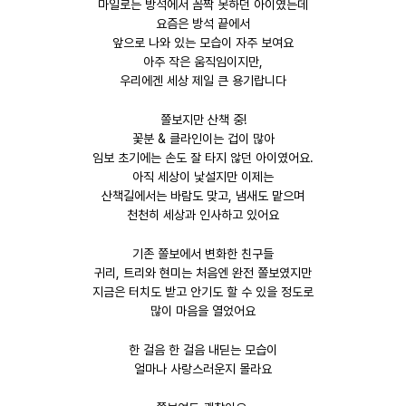
마일로는 방석에서 꼼짝 못하던 아이였는데
요즘은 방석 끝에서
앞으로 나와 있는 모습이 자주 보여요
아주 작은 움직임이지만,
우리에겐 세상 제일 큰 용기랍니다
쫄보지만 산책 중!
꽃분 & 클라인이는 겁이 많아
임보 초기에는 손도 잘 타지 않던 아이였어요.
아직 세상이 낯설지만 이제는
산책길에서는 바람도 맞고, 냄새도 맡으며
천천히 세상과 인사하고 있어요
기존 쫄보에서 변화한 친구들
귀리, 트리와 현미는 처음엔 완전 쫄보였지만
지금은 터치도 받고 안기도 할 수 있을 정도로
많이 마음을 열었어요
한 걸음 한 걸음 내딛는 모습이
얼마나 사랑스러운지 몰라요